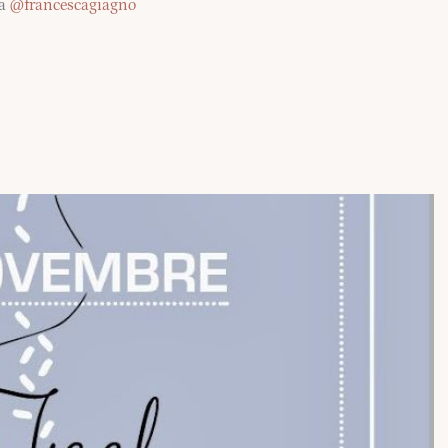
 a
@francescagiagno