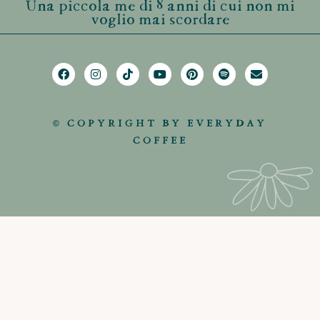
Una piccola me di 8 anni di cui non mi
voglio mai scordare
© COPYRIGHT BY EVERYDAY
COFFEE