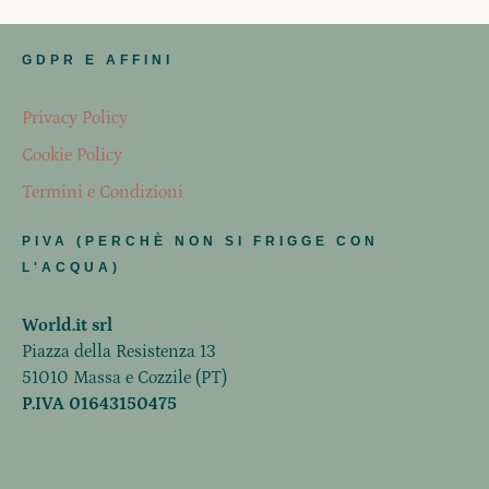
GDPR E AFFINI
Privacy Policy
Cookie Policy
Termini e Condizioni
PIVA (PERCHÈ NON SI FRIGGE CON
L'ACQUA)
World.it srl
Piazza della Resistenza 13
51010 Massa e Cozzile (PT)
P.IVA 01643150475