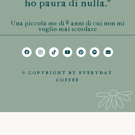
ho paura di nulla."
Una piccola me di 8 anni di cui non mi
voglio mai scordare
© COPYRIGHT BY EVERYDAY
COFFEE