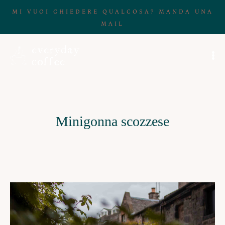
MI VUOI CHIEDERE QUALCOSA? MANDA UNA
MAIL
Minigonna scozzese