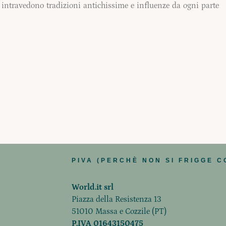
 intravedono tradizioni antichissime e influenze da ogni parte
PIVA (PERCHÈ NON SI FRIGGE C
World.it srl
Piazza della Resistenza 13
51010 Massa e Cozzile (PT)
P.IVA 01643150475