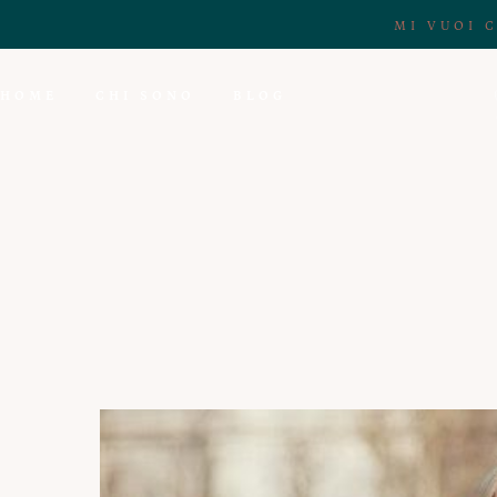
MI VUOI 
HOME
CHI SONO
BLOG