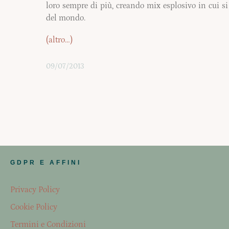
loro sempre di più, creando mix esplosivo in cui si
del mondo.
(altro…)
09/07/2013
GDPR E AFFINI
Privacy Policy
Cookie Policy
Termini e Condizioni