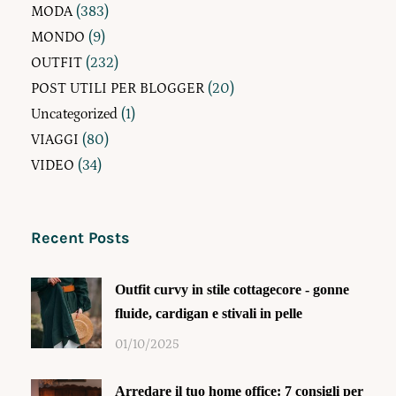
MODA
(383)
MONDO
(9)
OUTFIT
(232)
POST UTILI PER BLOGGER
(20)
Uncategorized
(1)
VIAGGI
(80)
VIDEO
(34)
Recent Posts
Outfit curvy in stile cottagecore - gonne
fluide, cardigan e stivali in pelle
01/10/2025
Arredare il tuo home office: 7 consigli per