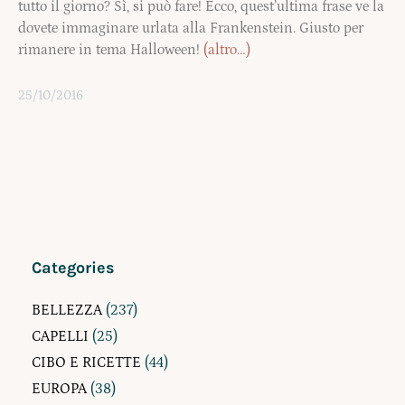
tutto il giorno? Sì, si può fare! Ecco, quest’ultima frase ve la
dovete immaginare urlata alla Frankenstein. Giusto per
rimanere in tema Halloween!
(altro…)
25/10/2016
Categories
BELLEZZA
(237)
CAPELLI
(25)
CIBO E RICETTE
(44)
EUROPA
(38)