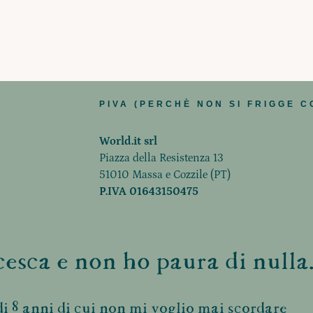
PIVA (PERCHÈ NON SI FRIGGE C
World.it srl
Piazza della Resistenza 13
51010 Massa e Cozzile (PT)
P.IVA 01643150475
esca e non ho paura di nulla.
i 8 anni di cui non mi voglio mai scordare