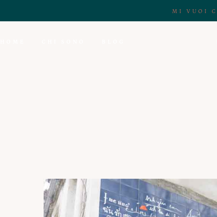
MI VUOI 
HOME
CHI SONO
BLOG