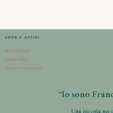
GDPR E AFFINI
Privacy Policy
Cookie Policy
Termini e Condizioni
"Io sono Franc
Una piccola me d