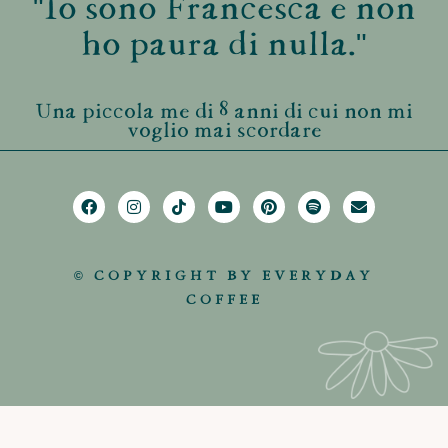
"Io sono Francesca e non
ho paura di nulla."
Una piccola me di 8 anni di cui non mi
voglio mai scordare
© COPYRIGHT BY EVERYDAY
COFFEE