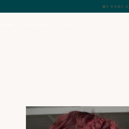
MI VUOI 
HOME
CHI SONO
BLOG