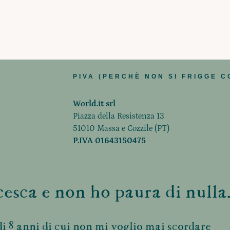
PIVA (PERCHÈ NON SI FRIGGE C
World.it srl
Piazza della Resistenza 13
51010 Massa e Cozzile (PT)
P.IVA 01643150475
esca e non ho paura di nulla.
i 8 anni di cui non mi voglio mai scordare