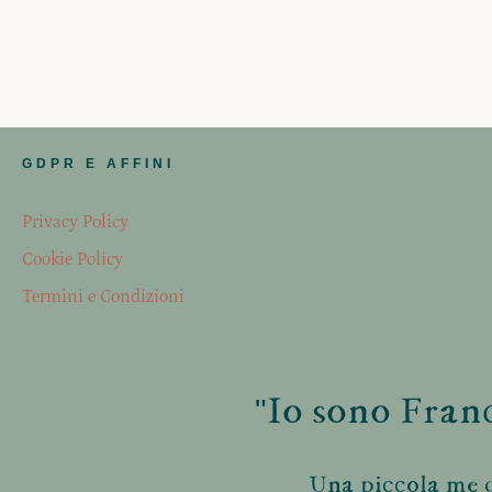
GDPR E AFFINI
Privacy Policy
Cookie Policy
Termini e Condizioni
"Io sono Franc
Una piccola me d