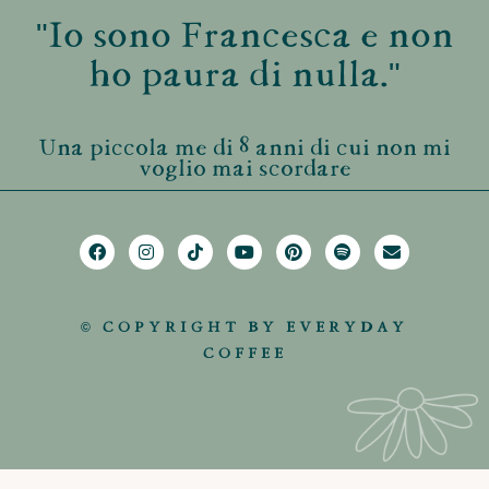
"Io sono Francesca e non
ho paura di nulla."
Una piccola me di 8 anni di cui non mi
voglio mai scordare
© COPYRIGHT BY EVERYDAY
COFFEE