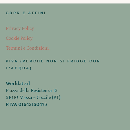
GDPR E AFFINI
Privacy Policy
Cookie Policy
Termini e Condizioni
PIVA (PERCHÈ NON SI FRIGGE CON
L'ACQUA)
World.it srl
Piazza della Resistenza 13
51010 Massa e Cozzile (PT)
P.IVA 01643150475