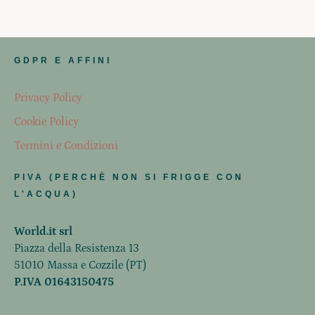
GDPR E AFFINI
Privacy Policy
Cookie Policy
Termini e Condizioni
PIVA (PERCHÈ NON SI FRIGGE CON
L'ACQUA)
World.it srl
Piazza della Resistenza 13
51010 Massa e Cozzile (PT)
P.IVA 01643150475