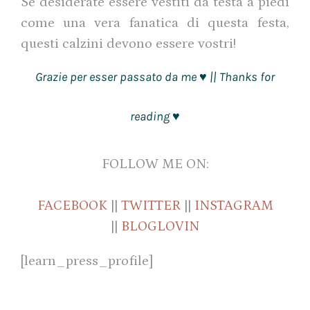
Se desiderate essere vestiti da testa a piedi
come una vera fanatica di questa festa,
questi calzini devono essere vostri!
Grazie per esser passato da me
|| Thanks for
♥
reading
♥
FOLLOW ME ON:
FACEBOOK
||
TWITTER
||
INSTAGRAM
||
BLOGLOVIN
[learn_press_profile]