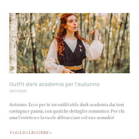
Outfit dark academia per l’autunno
30/11/2021
Autunno. Ecco per te un outfit stile dark academia dai toni
castagna e panna, con qualche dettaglio romantico. Per chi
ama l’estetica e la vuole abbracciare col suo armadio!
VOGLIO LEGGERE >