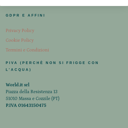
GDPR E AFFINI
Privacy Policy
Cookie Policy
Termini e Condizioni
PIVA (PERCHÈ NON SI FRIGGE CON
L'ACQUA)
World.it srl
Piazza della Resistenza 13
51010 Massa e Cozzile (PT)
P.IVA 01643150475