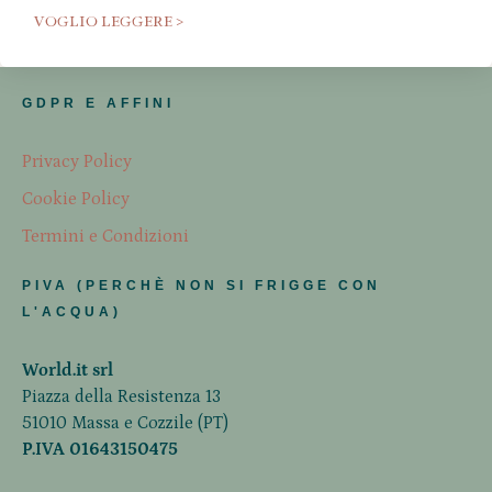
VOGLIO LEGGERE >
GDPR E AFFINI
Privacy Policy
Cookie Policy
Termini e Condizioni
PIVA (PERCHÈ NON SI FRIGGE CON
L'ACQUA)
World.it srl
Piazza della Resistenza 13
51010 Massa e Cozzile (PT)
P.IVA 01643150475