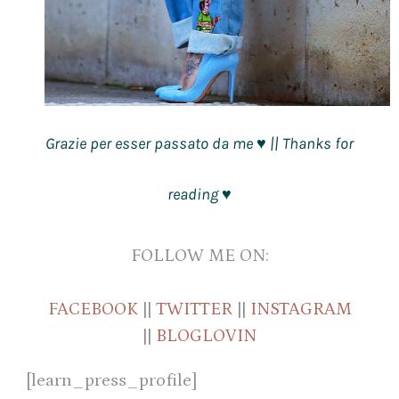
Grazie per esser passato da me
|| Thanks for
♥
reading
♥
FOLLOW ME ON:
FACEBOOK
||
TWITTER
||
INSTAGRAM
||
BLOGLOVIN
[learn_press_profile]