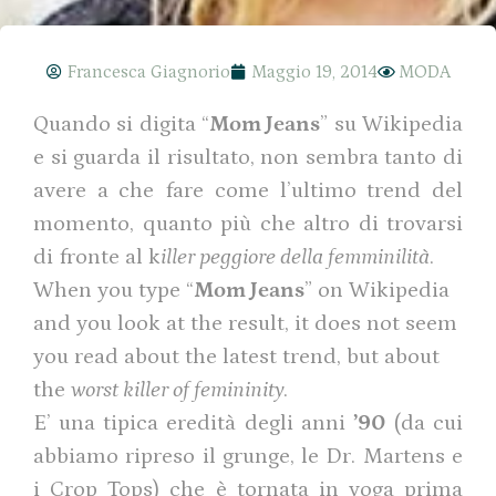
Francesca Giagnorio
Maggio 19, 2014
MODA
Quando si digita “
Mom Jeans
” su Wikipedia
e si guarda il risultato, non sembra tanto di
avere a che fare come l’ultimo trend del
momento, quanto più che altro di trovarsi
di fronte al k
iller peggiore della femminilità
.
When you type “
Mom Jeans
” on Wikipedia
and you look at the result, it does not seem
you read about the latest trend, but about
the
worst killer of femininity
.
E’ una tipica eredità degli anni
’90
(da cui
abbiamo ripreso il grunge, le Dr. Martens e
i Crop Tops) che è tornata in voga prima