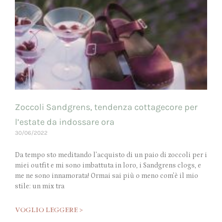
Zoccoli Sandgrens, tendenza cottagecore per
l’estate da indossare ora
30/06/2022
Da tempo sto meditando l’acquisto di un paio di zoccoli per i
miei outfit e mi sono imbattuta in loro, i Sandgrens clogs, e
me ne sono innamorata! Ormai sai più o meno com’è il mio
stile: un mix tra
VOGLIO LEGGERE >