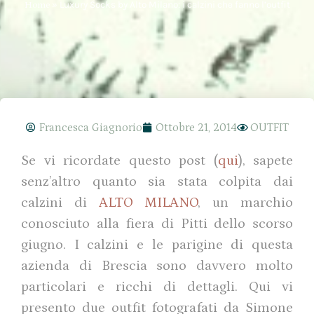
Home
»
Luxury Socks by Alto Milano: i calzini che fanno l’outfit
Francesca Giagnorio
Ottobre 21, 2014
OUTFIT
Se vi ricordate questo post (
qui
), sapete
senz’altro quanto sia stata colpita dai
calzini di
ALTO MILANO
, un marchio
conosciuto alla fiera di Pitti dello scorso
giugno. I calzini e le parigine di questa
azienda di Brescia sono davvero molto
particolari e ricchi di dettagli. Qui vi
presento due outfit fotografati da Simone