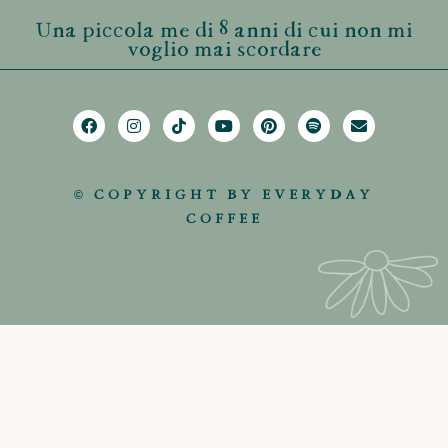
Una piccola me di 8 anni di cui non mi
voglio mai scordare
© COPYRIGHT BY EVERYDAY
COFFEE