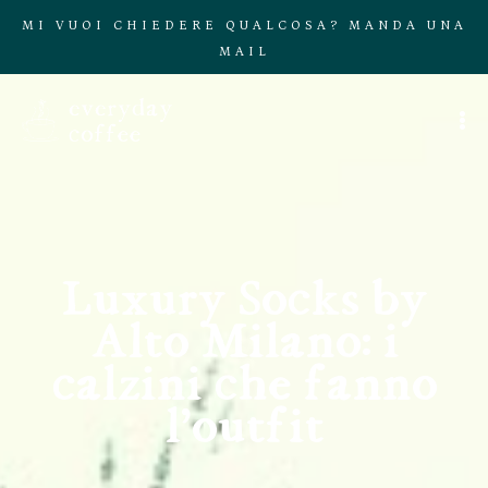
MI VUOI CHIEDERE QUALCOSA? MANDA UNA
MAIL
Luxury Socks by
Alto Milano: i
calzini che fanno
l’outfit