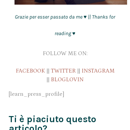
Grazie per esser passato da me
|| Thanks for
♥
reading
♥
FOLLOW ME ON:
FACEBOOK
||
TWITTER
||
INSTAGRAM
||
BLOGLOVIN
[learn_press_profile]
Ti è piaciuto questo
articolo?