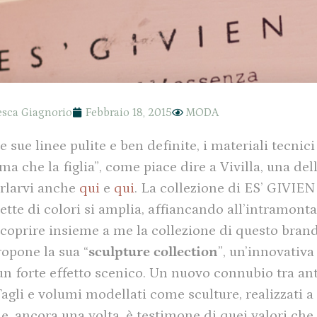
esca Giagnorio
Febbraio 18, 2015
MODA
sue linee pulite e ben definite, i materiali tecnici
a che la figlia”, come piace dire a Vivilla, una dell
arlarvi anche
qui
e
qui
. La collezione di ES’ GIVIEN
lette di colori si amplia, affiancando all’intramont
 scoprire insieme a me la collezione di questo bran
opone la sua “
sculpture
collection
”, un’innovativa
 un forte effetto scenico. Un nuovo connubio tra an
agli e volumi modellati come sculture, realizzati a
e, ancora una volta, è testimone di quei valori che