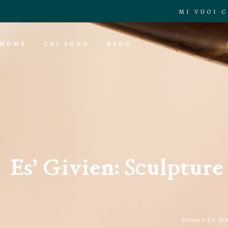
MI VUOI 
HOME
CHI SONO
BLOG
Es’ Givien: Sculpture
Home
»
Es’ Gi