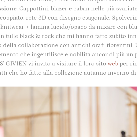
ssione
. Cappottini, blazer e caban nelle più svariat
coppiato, rete 3D con disegno esagonale. Spolverin
 knitwear + lamina lucido/opaco da mixare con blu
in tulle black & rock che mi hanno fatto subito in
o della collaborazione con antichi orafi fiorentini
lemento che ingentilisce e nobilita ancor di più un
’ GIVIEN vi invito a visitare il loro sito
web
per r
scatti che ho fatto alla collezione autunno inverno d