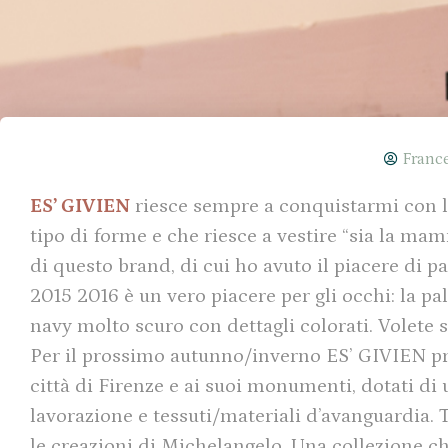
Franc
ES’ GIVIEN
riesce sempre a conquistarmi con le 
tipo di forme e che riesce a vestire “sia la mamm
di questo brand, di cui ho avuto il piacere di p
2015 2016 è un vero piacere per gli occhi: la pa
navy molto scuro con dettagli colorati. Volete
Per il prossimo autunno/inverno ES’ GIVIEN pr
città di Firenze e ai suoi monumenti, dotati di
lavorazione e tessuti/materiali d’avanguardia. T
le creazioni di Michelangelo. Una collezione ch