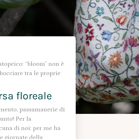
atopeico: “bloom” non è
sbocciare tra le proprie
rsa floreale
damento, passamanerie di
punto! Per la
scuna di noi: per me ha
e giornate della