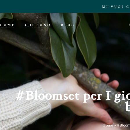
MI VUOI 
HOME
CHI SONO
BLOG
#Bloomset per I gio
Home
»
#Blooms