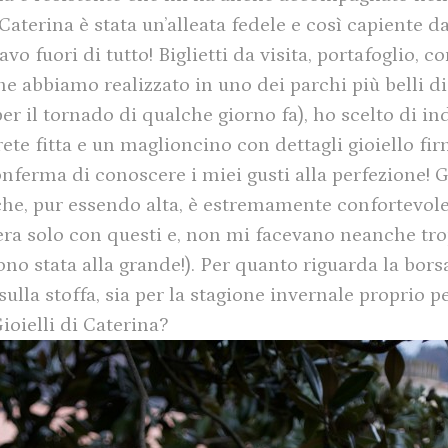
Caterina è stata un’alleata fedele e così capiente d
vo fuori di tutto! Biglietti da visita, portafoglio, 
 abbiamo realizzato in uno dei parchi più belli di P
per il tornado di qualche giorno fa), ho scelto di in
te fitta e un maglioncino con dettagli gioiello fir
erma di conoscere i miei gusti alla perfezione! Gli
che, pur essendo alta, è estremamente confortevole
ra solo con questi e, non mi facevano neanche tro
no stata alla grande!). Per quanto riguarda la bors
i sulla stoffa, sia per la stagione invernale proprio 
ioielli di Caterina?