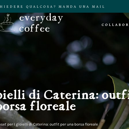
CHIEDERE QUALCOSA? MANDA UNA MAIL
COLLABOR
ielli di Caterina: outf
borsa floreale
et per I gioielli di Caterina: outfit per una borsa floreale