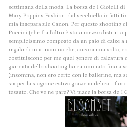
settimana della moda. La borsa de I Gioielli di 
Mary Poppins Fashion: dal secchiello infatti tira
mia inseparabile Canon. Per questo shooting che
Puccini (che fra l’altro è stato mezzo distrutto 
semplicissimo composto da un paio di calze a re
regalo di mia mamma che, ancora una volta, conf
costituiscono per me quel genere di calzatura 
giornata dello shooting ho camminato fino a se
(insomma, non ero certo con le ballerine, ma so
sia per la stagione estiva grazie ai delicati fior
tessuto. Che ve ne pare? Vi piace la borsa de I G