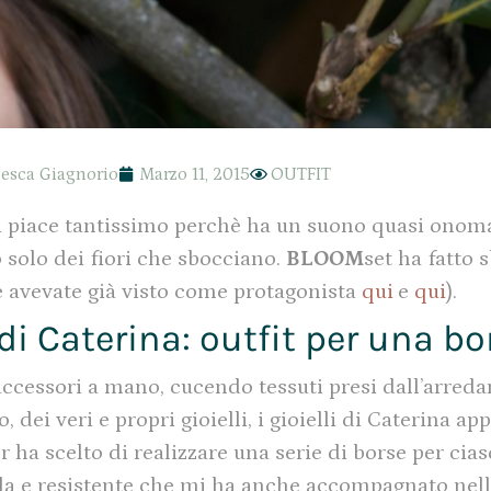
esca Giagnorio
Marzo 11, 2015
OUTFIT
i piace tantissimo perchè ha un suono quasi onom
 solo dei fiori che sbocciano.
BLOOM
set ha fatto 
 avevate già visto come protagonista
qui
e
qui
).
di Caterina: outfit per una bo
 accessori a mano, cucendo tessuti presi dall’arre
 dei veri e propri gioielli, i gioielli di Caterina ap
 ha scelto di realizzare una serie di borse per cia
lla e resistente che mi ha anche accompagnato nell