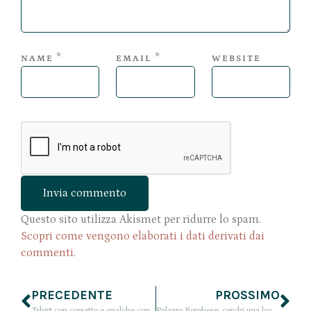
*
*
NAME
EMAIL
WEBSITE
Questo sito utilizza Akismet per ridurre lo spam.
Scopri come vengono elaborati i dati derivati dai
commenti
.
PRECEDENTE
PROSSIMO
Tshirt con corsetto e qualche considerazione su GIRLBOSS: perchè dovete assolutamente vederelo!
Palazzo Borghese: cerchi una location per un matrimonio a Firenze? Scoprila qui!