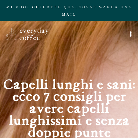
MI VUOI CHIEDERE QUALCOSA? MANDA UNA
MAIL
Capelli lunghi e sani:
ecco 7 consigli per
avere capelli
lunghissimi e senza
doppie punte