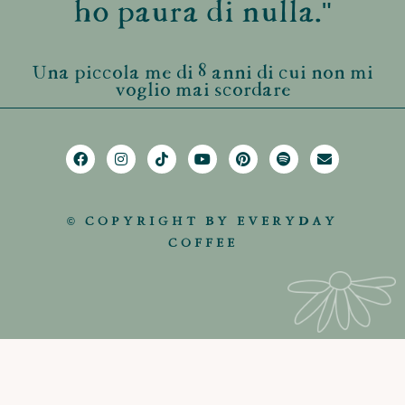
ho paura di nulla."
Una piccola me di 8 anni di cui non mi
voglio mai scordare
© COPYRIGHT BY EVERYDAY
COFFEE