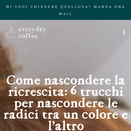
MI VUOI CHIEDERE QUALCOSA? MANDA UNA
MAIL
Come nascondere la
ricrescita: 6 trucchi
per nascondere le
radici tra un colore e
l’altro