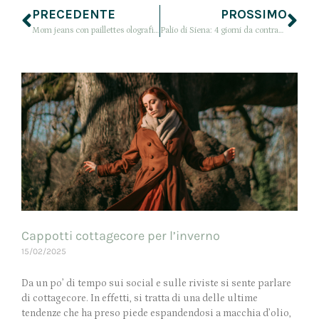
PRECEDENTE
PROSSIMO
Mom jeans con paillettes olografiche, comincia la stagione delle VANS?
Palio di Siena: 4 giorni da contradaioli tra cene, inni, tradizioni e tanto altro
Cappotti cottagecore per l’inverno
15/02/2025
Da un po’ di tempo sui social e sulle riviste si sente parlare
di cottagecore. In effetti, si tratta di una delle ultime
tendenze che ha preso piede espandendosi a macchia d’olio,