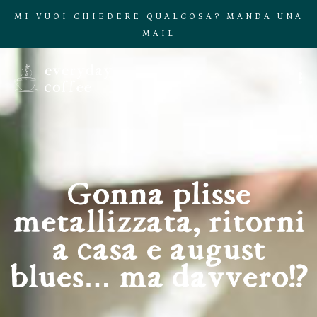
MI VUOI CHIEDERE QUALCOSA? MANDA UNA
MAIL
Gonna plissè
metallizzata, ritorni
a casa e august
blues… ma davvero!?