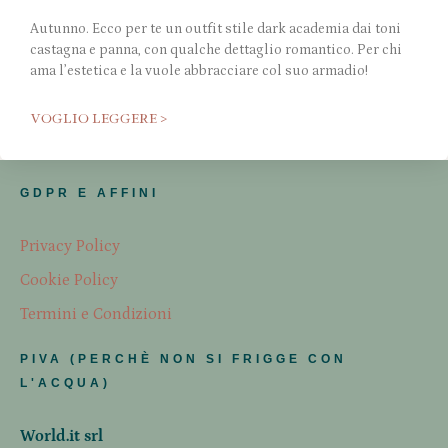
Autunno. Ecco per te un outfit stile dark academia dai toni
castagna e panna, con qualche dettaglio romantico. Per chi
ama l’estetica e la vuole abbracciare col suo armadio!
VOGLIO LEGGERE >
GDPR E AFFINI
Privacy Policy
Cookie Policy
Termini e Condizioni
PIVA (PERCHÈ NON SI FRIGGE CON
L'ACQUA)
World.it srl