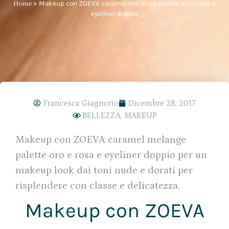
Home
»
Makeup con ZOEVA caramel melange palette oro e rosa e
eyeliner doppio
Francesca Giagnorio
Dicembre 28, 2017
BELLEZZA
,
MAKEUP
Makeup con ZOEVA caramel melange
palette oro e rosa e eyeliner doppio per un
makeup look dai toni nude e dorati per
risplendere con classe e delicatezza.
Makeup con ZOEVA