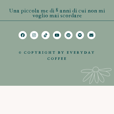
Una piccola me di 8 anni di cui non mi
voglio mai scordare
© COPYRIGHT BY EVERYDAY
COFFEE