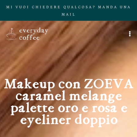
MI VUOI CHIEDERE QUALCOSA? MANDA UNA
MAIL
Makeup con ZOEVA
caramel melange
palette oro e rosa e
eyeliner doppio