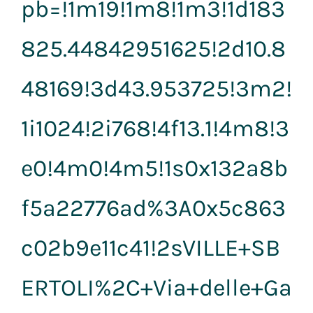
pb=!1m19!1m8!1m3!1d183
825.44842951625!2d10.8
48169!3d43.953725!3m2!
1i1024!2i768!4f13.1!4m8!3
e0!4m0!4m5!1s0x132a8b
f5a22776ad%3A0x5c863
c02b9e11c41!2sVILLE+SB
ERTOLI%2C+Via+delle+Ga