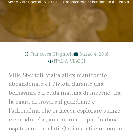
Home
»
Ville Sbertoli, visita all’ex manicomio abbandonato di Pistoia
Francesca Giagnorio
Marzo 4, 2018
ITALIA
,
VIAGGI
Ville Sbertoli, visita all’ex manicomio
abbandonato di Pistoia durante una
bellissima e fredda mattina di inverno, tra
la paura di trovare il guardiano e
l’adrenalina che ci faceva esplorare stanze
e corridoi che, un ieri non troppo lontano,
ospitavano i malati. Quei malati che hanno