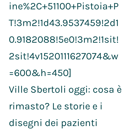
ine%2C+51100+Pistoia+P
T!3m2!1d43.9537459!2d1
0.9182088!5e0!3m2!1sit!
2sit!4v1520111627074&w
=600&h=450]
Ville Sbertoli oggi: cosa è
rimasto? Le storie e i
disegni dei pazienti