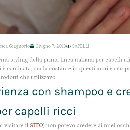
esca Giagnorio
Giugno 7, 2018
CAPELLI
 styling della prima linea italiana per capelli afr
i è cambiata, ma la costante in questi anni è sempr
prodotti che utilizzavo.
erienza con shampoo e cr
er capelli ricci
i visitare il
SITO
) non potevo credere ai miei occhi