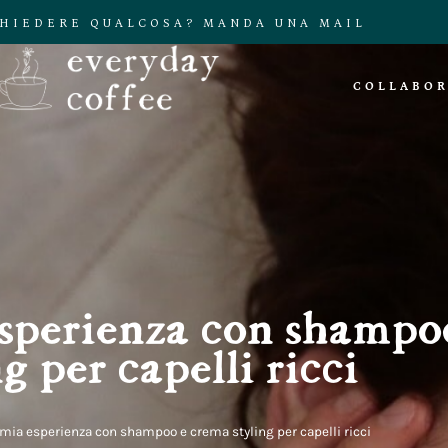
CHIEDERE QUALCOSA? MANDA UNA MAIL
COLLABOR
esperienza con shampo
g per capelli ricci
a mia esperienza con shampoo e crema styling per capelli ricci