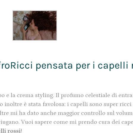
oRicci pensata per i capelli r
o e la crema styling. Il profumo celestiale di entr
 inoltre è stata favolosa: i capelli sono super ricci
re mi ha dato anche maggior controllo sul volume
sciugano. Vuoi sapere come mi prendo cura dei cape
li rossi
!