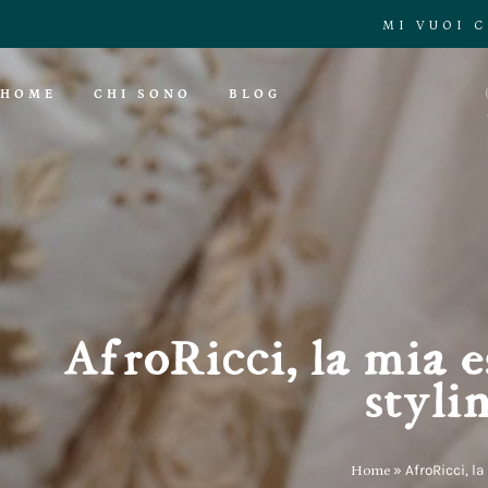
MI VUOI 
HOME
CHI SONO
BLOG
AfroRicci, la mia 
stylin
Home
»
AfroRicci, l