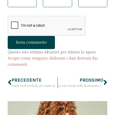
Questo sito utilizza Akismet per ridurre lo spam.
Scopri come vengono elaborati i dati derivati dai
commenti
.
PRECEDENTE
PROSSIMO
Outfit back in black: un vestito alla coreana nero
La mia favola della buonanotte e non solo… con Storytel #LeggiComeTiPare