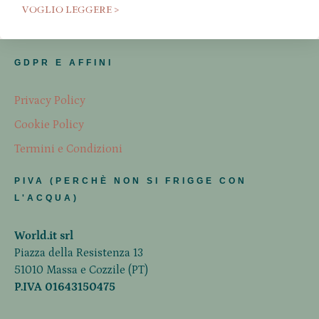
VOGLIO LEGGERE >
GDPR E AFFINI
Privacy Policy
Cookie Policy
Termini e Condizioni
PIVA (PERCHÈ NON SI FRIGGE CON
L'ACQUA)
World.it srl
Piazza della Resistenza 13
51010 Massa e Cozzile (PT)
P.IVA 01643150475