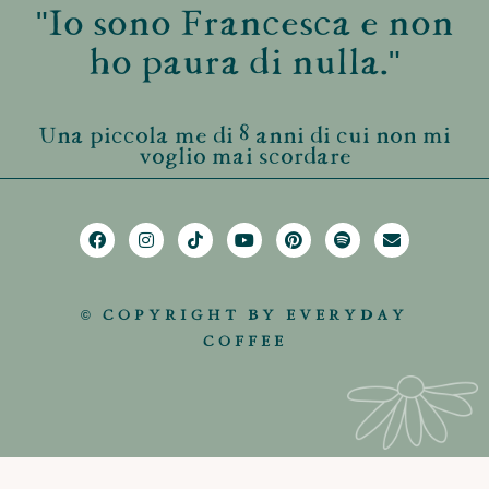
"Io sono Francesca e non
ho paura di nulla."
Una piccola me di 8 anni di cui non mi
voglio mai scordare
© COPYRIGHT BY EVERYDAY
COFFEE