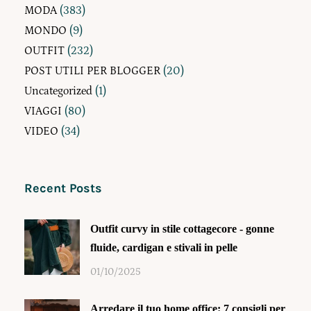
MODA
(383)
MONDO
(9)
OUTFIT
(232)
POST UTILI PER BLOGGER
(20)
Uncategorized
(1)
VIAGGI
(80)
VIDEO
(34)
Recent Posts
Outfit curvy in stile cottagecore - gonne
fluide, cardigan e stivali in pelle
01/10/2025
Arredare il tuo home office: 7 consigli per