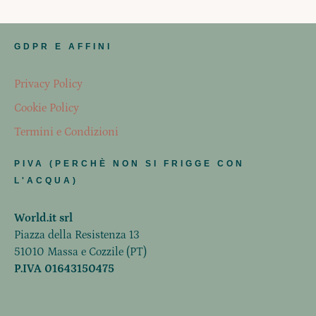
GDPR E AFFINI
Privacy Policy
Cookie Policy
Termini e Condizioni
PIVA (PERCHÈ NON SI FRIGGE CON
L'ACQUA)
World.it srl
Piazza della Resistenza 13
51010 Massa e Cozzile (PT)
P.IVA 01643150475