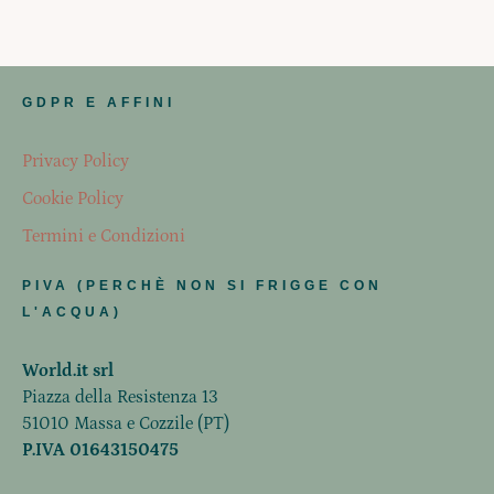
GDPR E AFFINI
Privacy Policy
Cookie Policy
Termini e Condizioni
PIVA (PERCHÈ NON SI FRIGGE CON
L'ACQUA)
World.it srl
Piazza della Resistenza 13
51010 Massa e Cozzile (PT)
P.IVA 01643150475