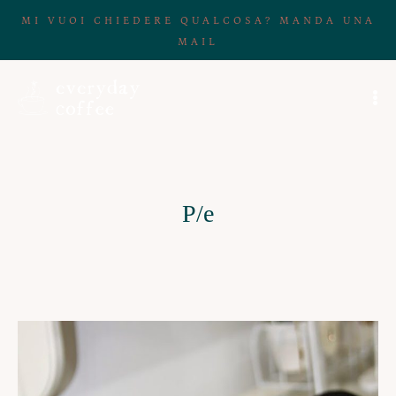
MI VUOI CHIEDERE QUALCOSA? MANDA UNA
MAIL
P/e