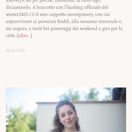
forever) e un po’ perchè, insomma, fa nerd-figo,
diciamocelo. A braccetto con l’hashtag ufficiale del
winter2k15 c’è il mio cappotto montgomery, con cui
sopravviverò ai prossimi freddi, alla sessione invernale e,
mi auguro, a tanti bei pomeriggi dei weekend a giro per la
città.
(altro…)
18/11/2015