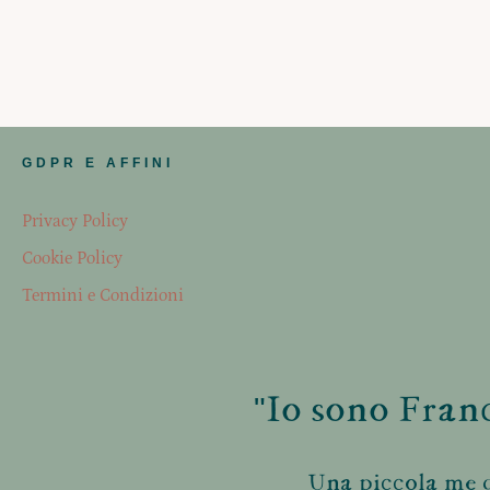
GDPR E AFFINI
Privacy Policy
Cookie Policy
Termini e Condizioni
"Io sono Franc
Una piccola me d