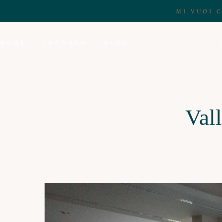
MI VUOI 
HOME
CHI SONO
BLOG
Val