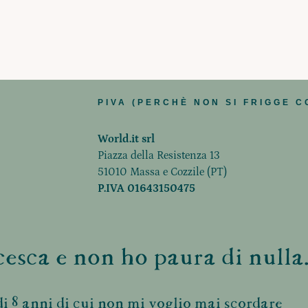
PIVA (PERCHÈ NON SI FRIGGE C
World.it srl
Piazza della Resistenza 13
51010 Massa e Cozzile (PT)
P.IVA 01643150475
esca e non ho paura di nulla.
i 8 anni di cui non mi voglio mai scordare