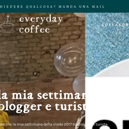
CHIEDERE QUALCOSA? MANDA UNA MAIL
COLLABOR
la mia settimana dell
blogger e turista
tembre la mia settimana della moda 2017 tra blogger e turista