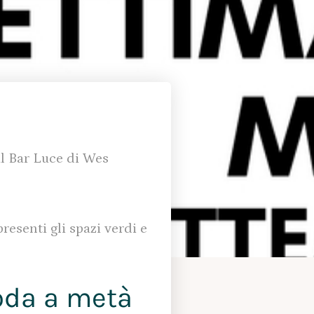
al Bar Luce di Wes
esenti gli spazi verdi e
oda a metà