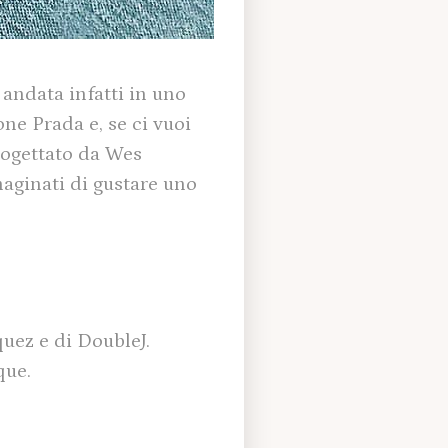
 andata infatti in uno
one Prada e, se ci vuoi
progettato da Wes
maginati di gustare uno
uez e di DoubleJ.
que.