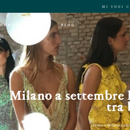
MI VUOI 
HOME
CHI SONO
BLOG
Milano a settembre 
tra 
Home
»
Milano a set