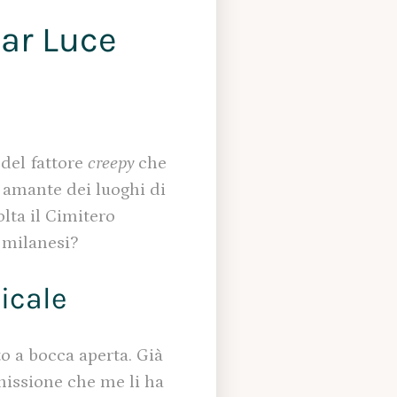
Bar Luce
 del fattore
creepy
che
 amante dei luoghi di
lta il Cimitero
i milanesi?
icale
o a bocca aperta. Già
smissione che me li ha