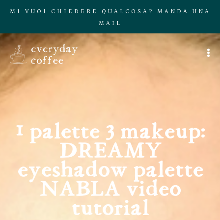
MI VUOI CHIEDERE QUALCOSA? MANDA UNA
MAIL
1 palette 3 makeup:
DREAMY
eyeshadow palette
NABLA video
tutorial