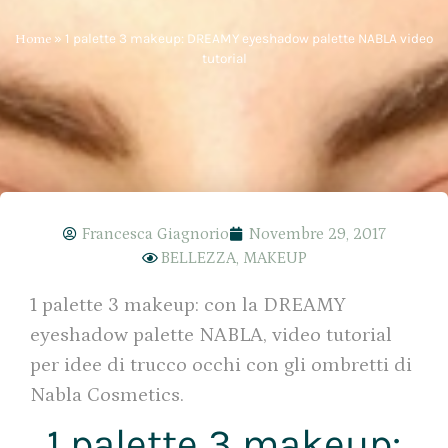
Home
»
1 palette 3 makeup: DREAMY eyeshadow palette NABLA video
tutorial
Francesca Giagnorio
Novembre 29, 2017
BELLEZZA
,
MAKEUP
1 palette 3 makeup: con la DREAMY
eyeshadow palette NABLA, video tutorial
per idee di trucco occhi con gli ombretti di
Nabla Cosmetics.
1 palette 3 makeup: