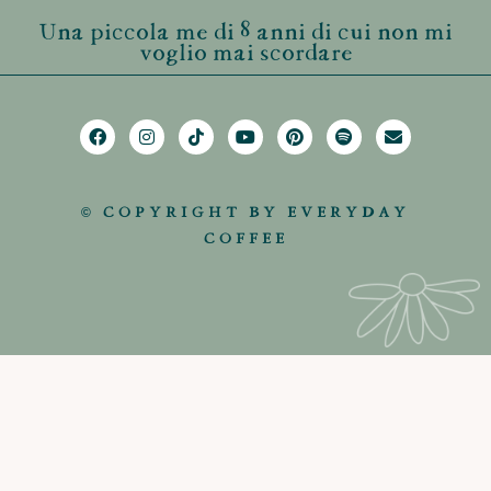
Una piccola me di 8 anni di cui non mi
voglio mai scordare
© COPYRIGHT BY EVERYDAY
COFFEE