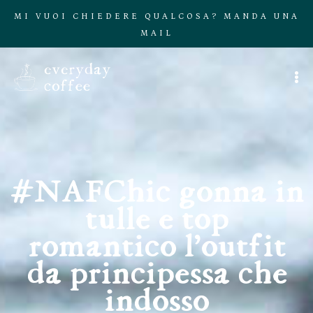
MI VUOI CHIEDERE QUALCOSA? MANDA UNA
MAIL
#NAFChic gonna in
tulle e top
romantico l’outfit
da principessa che
indosso