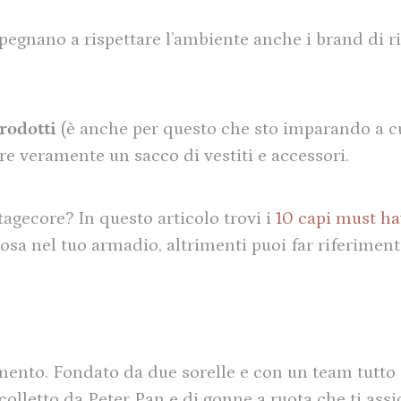
egnano a rispettare l’ambiente anche i brand di r
prodotti
(è anche per questo che sto imparando a cuc
e veramente un sacco di vestiti e accessori.
tagecore? In questo articolo trovi i
10 capi must ha
cosa nel tuo armadio, altrimenti puoi far riferimen
rimento. Fondato da due sorelle e con un team tutto
 colletto da Peter Pan e di gonne a ruota che ti as