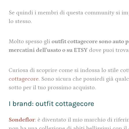
Se quindi i membri di questa community si imp
lo stesso.
Molto spesso gli
outfit cottagecore sono auto 
mercatini dell’usato o su ETSY
dove puoi trovar
Curiosa di scoprire come si indossa lo stile cot
cottagecore
. Sono sicura che possiedi già qual
sotto per il tuo prossimo acquisto.
I brand: outfit cottagecore
Sondeflor
: è diventato il mio marchio di rife
non ha una collezione di abiti bellissimi con il