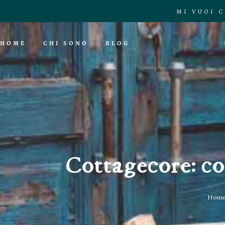
MI VUOI 
HOME
CHI SONO
BLOG
Cottagecore: cos
Hom