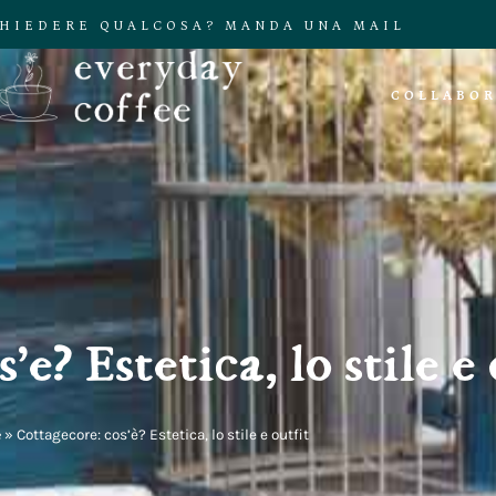
CHIEDERE QUALCOSA? MANDA UNA MAIL
COLLABOR
’è? Estetica, lo stile e
e
»
Cottagecore: cos’è? Estetica, lo stile e outfit