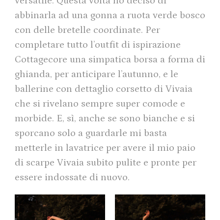
versatile. Questa volta ho deciso di
abbinarla ad una gonna a ruota verde bosco
con delle bretelle coordinate. Per
completare tutto l’outfit di ispirazione
Cottagecore una simpatica borsa a forma di
ghianda, per anticipare l’autunno, e le
ballerine con dettaglio corsetto di Vivaia
che si rivelano sempre super comode e
morbide. E, sì, anche se sono bianche e si
sporcano solo a guardarle mi basta
metterle in lavatrice per avere il mio paio
di scarpe Vivaia subito pulite e pronte per
essere indossate di nuovo.