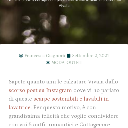
Vivaia
Francesca Giagnorio
Settembre 2, 2021
MODA
,
OUTFIT
Sapete quanto ami le calzature Vivaia dallo
scorso post su Instagram
dove vi ho parlato
di queste
scarpe sostenibili e lavabili in
lavatrice
. Per questo motivo, è con
grandissima felicità che voglio condividere
con voi 5 outfit romantici e Cottagecore