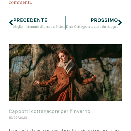
commenti
.
PRECEDENTE
PROSSIMO
Miglior ristorante di pesce a Pistoia: Rosso Veneziano è l’eccellenza
Dark Cottagecore: abito da strega… per tutti i giorni
Cappotti cottagecore per l’inverno
15/02/2025
Da un po’ di tempo sui social e sulle riviste si sente parlare