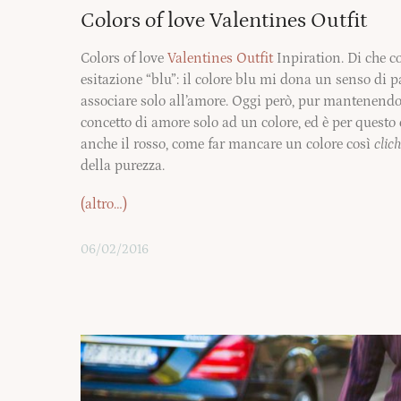
Colors of love Valentines Outfit
Colors of love
Valentines Outfit
Inpiration. Di che co
esitazione “blu”: il colore blu mi dona un senso di p
associare solo all’amore. Oggi però, pur mantenendo 
concetto di amore solo ad un colore, ed è per ques
anche il rosso, come far mancare un colore così
clic
della purezza.
(altro…)
06/02/2016