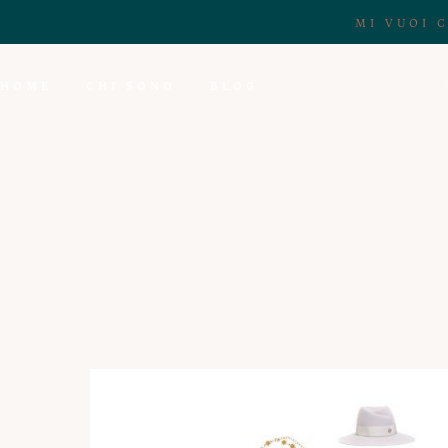
MI VUOI 
HOME
CHI SONO
BLOG