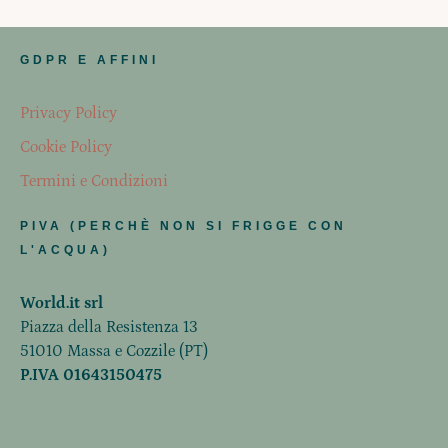
GDPR E AFFINI
Privacy Policy
Cookie Policy
Termini e Condizioni
PIVA (PERCHÈ NON SI FRIGGE CON
L'ACQUA)
World.it srl
Piazza della Resistenza 13
51010 Massa e Cozzile (PT)
P.IVA 01643150475