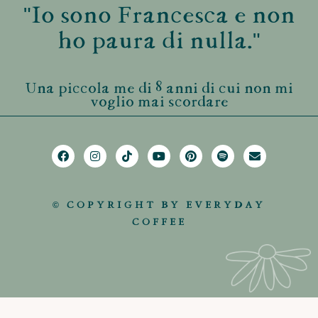
"Io sono Francesca e non
ho paura di nulla."
Una piccola me di 8 anni di cui non mi
voglio mai scordare
© COPYRIGHT BY EVERYDAY
COFFEE