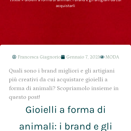
acquistarli
Francesca Giagnorio
Gennaio 7, 2021
MODA
Quali sono i brand migliori e gli artigiani
più creativi da cui acquistare gioielli a
forma di animali? Scopriamolo insieme in
questo post!
Gioielli a forma di
animali: i brand e gli