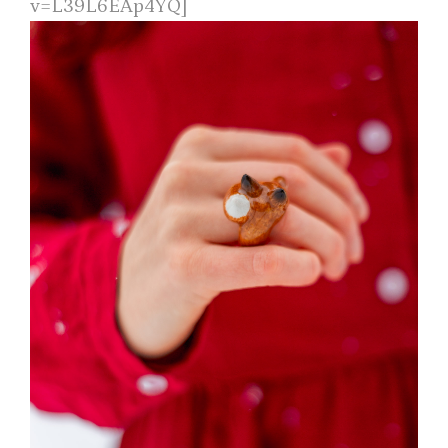
v=L39L6EAp4YQ]