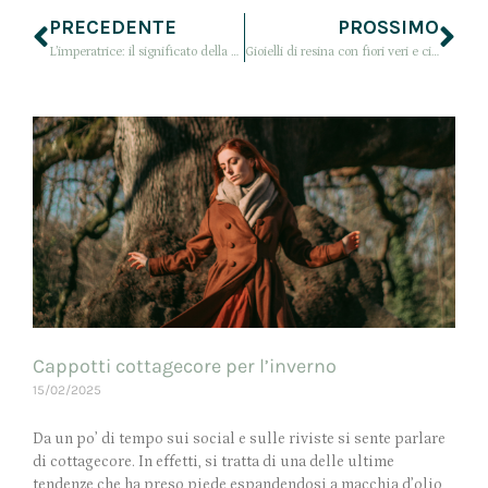
PRECEDENTE
PROSSIMO
L’imperatrice: il significato della carta dei tarocchi e la sua lettura moderna
Gioielli di resina con fiori veri e citazioni di libri Made In Tuscany
Cappotti cottagecore per l’inverno
15/02/2025
Da un po’ di tempo sui social e sulle riviste si sente parlare
di cottagecore. In effetti, si tratta di una delle ultime
tendenze che ha preso piede espandendosi a macchia d’olio,