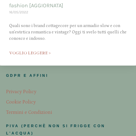
fashion [AGGIORNATA]
16/05/2022
Quali sono i brand cottagecore per un armadio slow e con
un’estetica romantica e vintage? Oggi ti svelo tutti quelli che
conosco e indosso.
VOGLIO LEGGERE >
GDPR E AFFINI
Privacy Policy
Cookie Policy
Termini e Condizioni
PIVA (PERCHÈ NON SI FRIGGE CON
L'ACQUA)