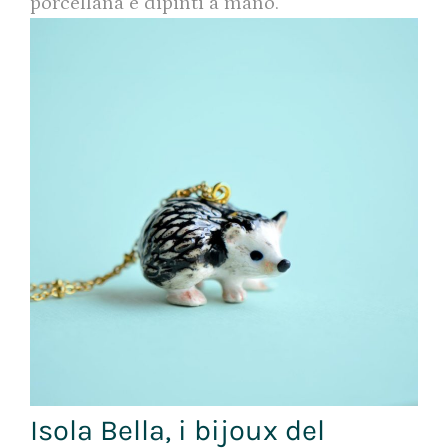
porcellana e dipinti a mano.
Isola Bella, i bijoux del