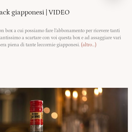
ck giapponesi | VIDEO
box a cui possiamo fare l’abbonamento per ricevere tanti
 tantissimo a scartare con voi questa box e ad assaggiare vari
i era piena di tante leccornie giapponesi.
(altro…)