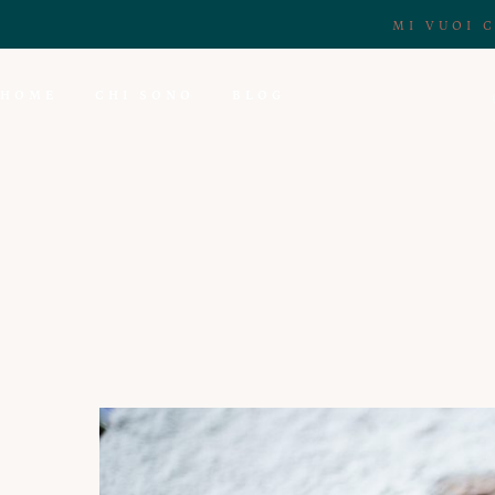
MI VUOI 
HOME
CHI SONO
BLOG