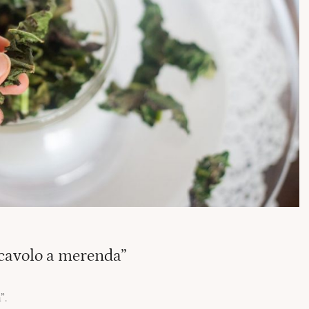
cavolo a merenda”
”.